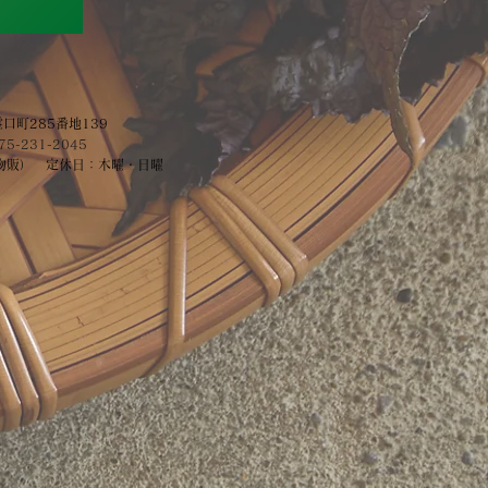
霊口町285番地139
75-231-2045
​（物販） 定休日：木曜・日曜